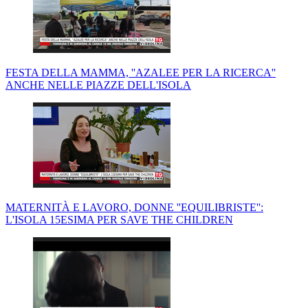
FESTA DELLA MAMMA, ''AZALEE PER LA RICERCA''
ANCHE NELLE PIAZZE DELL'ISOLA
MATERNITÀ E LAVORO, DONNE ''EQUILIBRISTE'':
L'ISOLA 15ESIMA PER SAVE THE CHILDREN