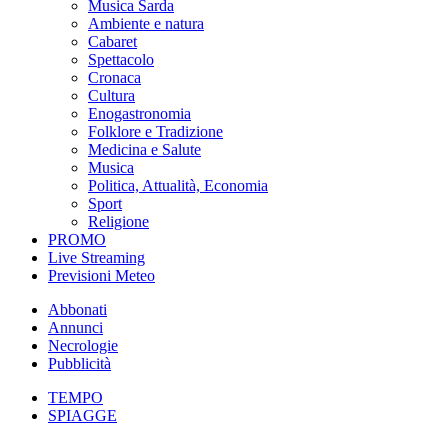
Musica Sarda
Ambiente e natura
Cabaret
Spettacolo
Cronaca
Cultura
Enogastronomia
Folklore e Tradizione
Medicina e Salute
Musica
Politica, Attualità, Economia
Sport
Religione
PROMO
Live Streaming
Previsioni Meteo
Abbonati
Annunci
Necrologie
Pubblicità
TEMPO
SPIAGGE