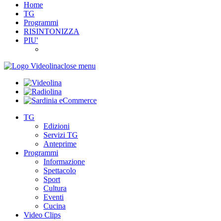
Home
TG
Programmi
RISINTONIZZA
PIU'
close menu
TG
Edizioni
Servizi TG
Anteprime
Programmi
Informazione
Spettacolo
Sport
Cultura
Eventi
Cucina
Video Clips