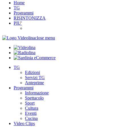
Home
TG
Programmi
RISINTONIZZA
PIU'
close menu
TG
Edizioni
Servizi TG
Anteprime
Programmi
Informazione
Spettacolo
Sport
Cultura
Eventi
Cucina
Video Clips