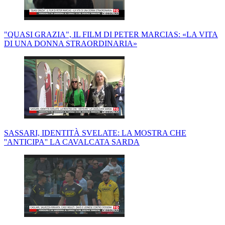
"QUASI GRAZIA", IL FILM DI PETER MARCIAS: «LA VITA
DI UNA DONNA STRAORDINARIA»
SASSARI, IDENTITÀ SVELATE: LA MOSTRA CHE
''ANTICIPA'' LA CAVALCATA SARDA