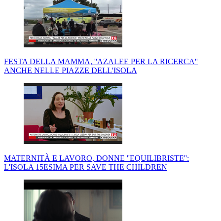
FESTA DELLA MAMMA, ''AZALEE PER LA RICERCA''
ANCHE NELLE PIAZZE DELL'ISOLA
MATERNITÀ E LAVORO, DONNE ''EQUILIBRISTE'':
L'ISOLA 15ESIMA PER SAVE THE CHILDREN