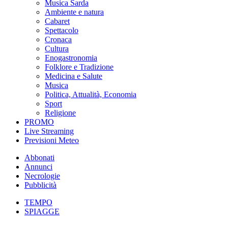
Musica Sarda
Ambiente e natura
Cabaret
Spettacolo
Cronaca
Cultura
Enogastronomia
Folklore e Tradizione
Medicina e Salute
Musica
Politica, Attualità, Economia
Sport
Religione
PROMO
Live Streaming
Previsioni Meteo
Abbonati
Annunci
Necrologie
Pubblicità
TEMPO
SPIAGGE