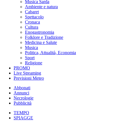
Musica Sarda
Ambiente e natura
Cabaret
Spettacolo
Cronaca
Cultura
Enogastronomia
Folklore e Tradizione
Medicina e Salute
Musica
Politica, Attualità, Economia
Sport
Religione
PROMO
Live Streaming
Previsioni Meteo
Abbonati
Annunci
Necrologie
Pubblicità
TEMPO
SPIAGGE