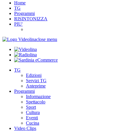
Home
TG
Programmi
RISINTONIZZA
PIU'
close menu
TG
Edizioni
Servizi TG
Anteprime
Programmi
Informazione
Spettacolo
Sport
Cultura
Eventi
Cucina
Video Clips