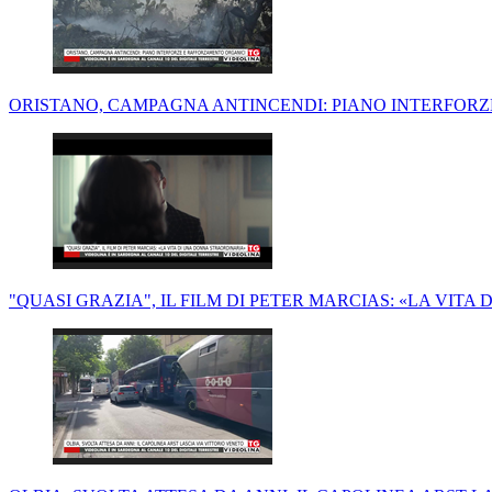
ORISTANO, CAMPAGNA ANTINCENDI: PIANO INTERFOR
"QUASI GRAZIA", IL FILM DI PETER MARCIAS: «LA VIT