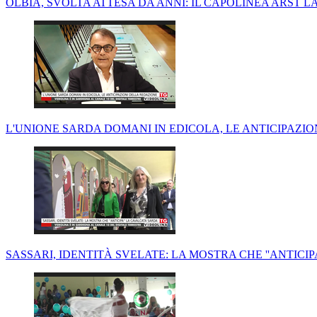
OLBIA, SVOLTA ATTESA DA ANNI: IL CAPOLINEA ARST L
L'UNIONE SARDA DOMANI IN EDICOLA, LE ANTICIPAZI
SASSARI, IDENTITÀ SVELATE: LA MOSTRA CHE ''ANTICI