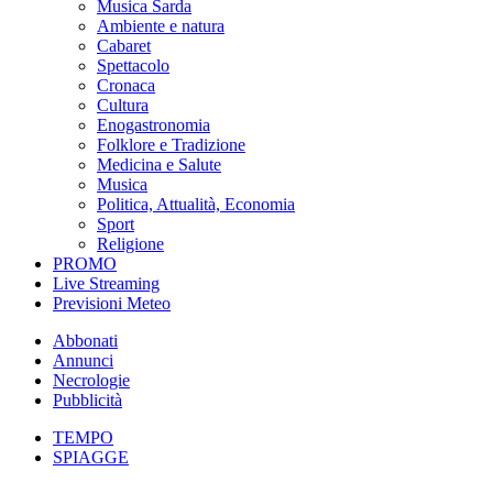
Musica Sarda
Ambiente e natura
Cabaret
Spettacolo
Cronaca
Cultura
Enogastronomia
Folklore e Tradizione
Medicina e Salute
Musica
Politica, Attualità, Economia
Sport
Religione
PROMO
Live Streaming
Previsioni Meteo
Abbonati
Annunci
Necrologie
Pubblicità
TEMPO
SPIAGGE