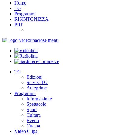
Home
TG
Programmi
RISINTONIZZA
PIU'
close menu
TG
Edizioni
Servizi TG
Anteprime
Programmi
Informazione
Spettacolo
Sport
Cultura
Eventi
Cucina
Video Clips