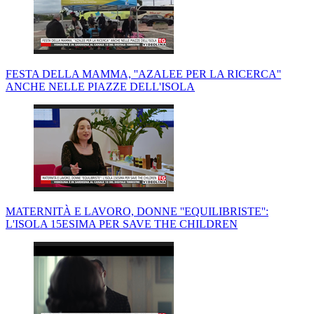
FESTA DELLA MAMMA, ''AZALEE PER LA RICERCA''
ANCHE NELLE PIAZZE DELL'ISOLA
MATERNITÀ E LAVORO, DONNE ''EQUILIBRISTE'':
L'ISOLA 15ESIMA PER SAVE THE CHILDREN