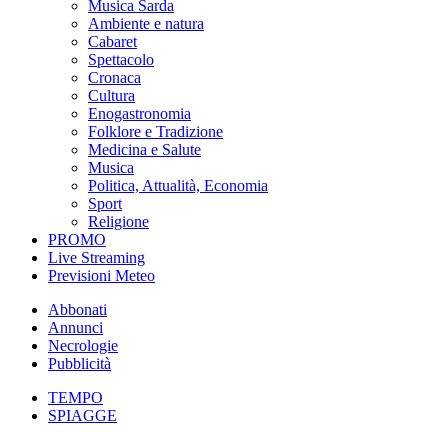
Musica Sarda
Ambiente e natura
Cabaret
Spettacolo
Cronaca
Cultura
Enogastronomia
Folklore e Tradizione
Medicina e Salute
Musica
Politica, Attualità, Economia
Sport
Religione
PROMO
Live Streaming
Previsioni Meteo
Abbonati
Annunci
Necrologie
Pubblicità
TEMPO
SPIAGGE