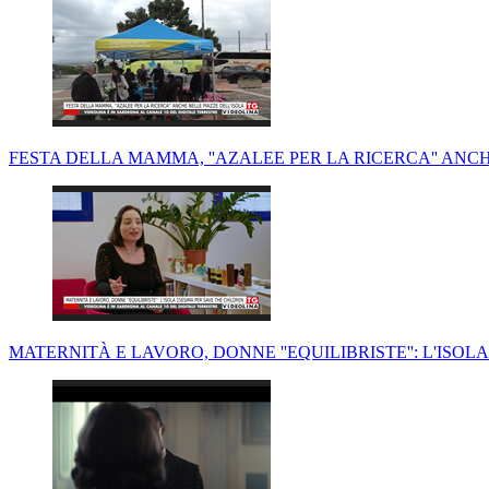
FESTA DELLA MAMMA, ''AZALEE PER LA RICERCA'' ANC
MATERNITÀ E LAVORO, DONNE ''EQUILIBRISTE'': L'ISOL