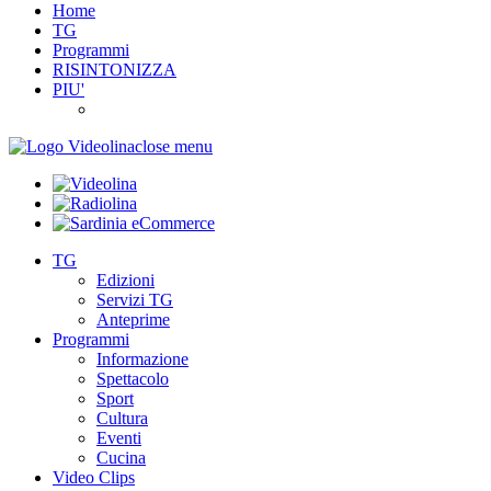
Home
TG
Programmi
RISINTONIZZA
PIU'
close menu
TG
Edizioni
Servizi TG
Anteprime
Programmi
Informazione
Spettacolo
Sport
Cultura
Eventi
Cucina
Video Clips