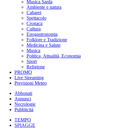
Musica Sarda
Ambiente e natura
Cabaret
Spettacolo
Cronaca
Cultura
Enogastronomia
Folklore e Tradizione
Medicina e Salute
Musica
Politica, Attualità, Economia
Sport
Religione
PROMO
Live Streaming
Previsioni Meteo
Abbonati
Annunci
Necrologie
Pubblicità
TEMPO
SPIAGGE