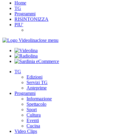
Home
TG
Programmi
RISINTONIZZA
PIU'
close menu
TG
Edizioni
Servizi TG
Anteprime
Programmi
Informazione
Spettacolo
Sport
Cultura
Eventi
Cucina
Video Clips