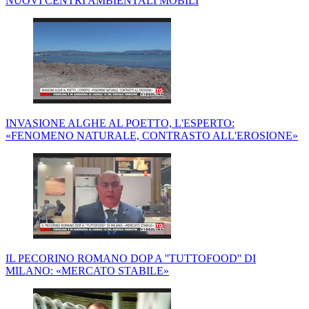
NUOVI CENTRI AMBIENTALI MOBILI
INVASIONE ALGHE AL POETTO, L'ESPERTO:
«FENOMENO NATURALE, CONTRASTO ALL'EROSIONE»
IL PECORINO ROMANO DOP A ''TUTTOFOOD'' DI
MILANO: «MERCATO STABILE»