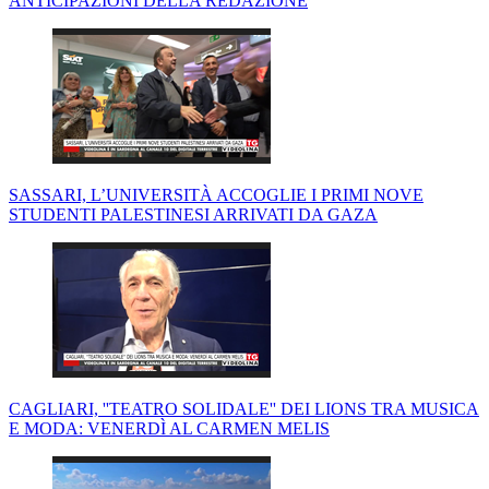
ANTICIPAZIONI DELLA REDAZIONE
SASSARI, L’UNIVERSITÀ ACCOGLIE I PRIMI NOVE
STUDENTI PALESTINESI ARRIVATI DA GAZA
CAGLIARI, ''TEATRO SOLIDALE'' DEI LIONS TRA MUSICA
E MODA: VENERDÌ AL CARMEN MELIS