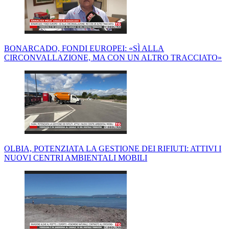
BONARCADO, FONDI EUROPEI: «SÌ ALLA
CIRCONVALLAZIONE, MA CON UN ALTRO TRACCIATO»
OLBIA, POTENZIATA LA GESTIONE DEI RIFIUTI: ATTIVI I
NUOVI CENTRI AMBIENTALI MOBILI