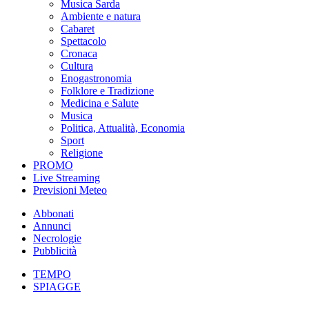
Musica Sarda
Ambiente e natura
Cabaret
Spettacolo
Cronaca
Cultura
Enogastronomia
Folklore e Tradizione
Medicina e Salute
Musica
Politica, Attualità, Economia
Sport
Religione
PROMO
Live Streaming
Previsioni Meteo
Abbonati
Annunci
Necrologie
Pubblicità
TEMPO
SPIAGGE