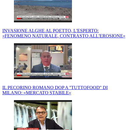
INVASIONE ALGHE AL POETTO, L'ESPERTO:
«FENOMENO NATURALE, CONTRASTO ALL'EROSIONE»
IL PECORINO ROMANO DOP A ''TUTTOFOOD'' DI
MILANO: «MERCATO STABILE»