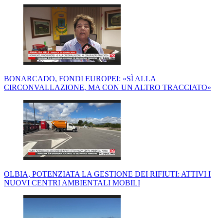
BONARCADO, FONDI EUROPEI: «SÌ ALLA
CIRCONVALLAZIONE, MA CON UN ALTRO TRACCIATO»
OLBIA, POTENZIATA LA GESTIONE DEI RIFIUTI: ATTIVI I
NUOVI CENTRI AMBIENTALI MOBILI