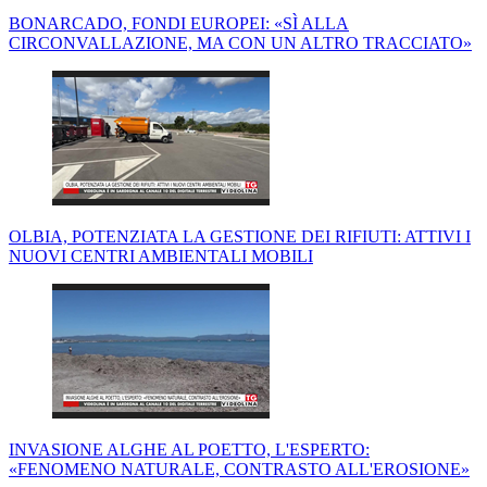
BONARCADO, FONDI EUROPEI: «SÌ ALLA
CIRCONVALLAZIONE, MA CON UN ALTRO TRACCIATO»
OLBIA, POTENZIATA LA GESTIONE DEI RIFIUTI: ATTIVI I
NUOVI CENTRI AMBIENTALI MOBILI
INVASIONE ALGHE AL POETTO, L'ESPERTO:
«FENOMENO NATURALE, CONTRASTO ALL'EROSIONE»