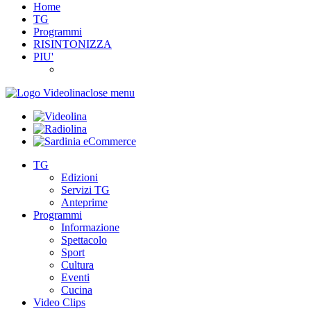
Home
TG
Programmi
RISINTONIZZA
PIU'
close menu
TG
Edizioni
Servizi TG
Anteprime
Programmi
Informazione
Spettacolo
Sport
Cultura
Eventi
Cucina
Video Clips