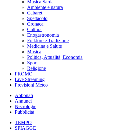
Musica Sarda
Ambiente e natura
Cabaret
Spettacolo
Cronaca
Cultura
Enogastronomia
Folklore e Tradizione
Medicina e Salute
Musica
Politica, Attualità, Economia
Sport
Religione
PROMO
Live Streaming
Previsioni Meteo
Abbonati
Annunci
Necrologie
Pubblicità
TEMPO
SPIAGGE