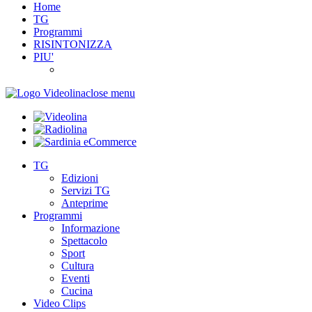
Home
TG
Programmi
RISINTONIZZA
PIU'
close menu
TG
Edizioni
Servizi TG
Anteprime
Programmi
Informazione
Spettacolo
Sport
Cultura
Eventi
Cucina
Video Clips