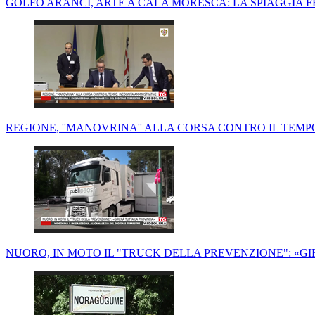
GOLFO ARANCI, ARTE A CALA MORESCA: LA SPIAGGIA F
REGIONE, ''MANOVRINA'' ALLA CORSA CONTRO IL TEMP
NUORO, IN MOTO IL "TRUCK DELLA PREVENZIONE": «G