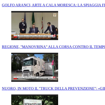
GOLFO ARANCI, ARTE A CALA MORESCA: LA SPIAGGIA F
REGIONE, ''MANOVRINA'' ALLA CORSA CONTRO IL TEMP
NUORO, IN MOTO IL "TRUCK DELLA PREVENZIONE": «G