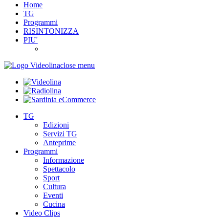
Home
TG
Programmi
RISINTONIZZA
PIU'
close menu
TG
Edizioni
Servizi TG
Anteprime
Programmi
Informazione
Spettacolo
Sport
Cultura
Eventi
Cucina
Video Clips