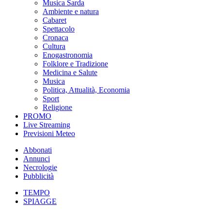
Musica Sarda
Ambiente e natura
Cabaret
Spettacolo
Cronaca
Cultura
Enogastronomia
Folklore e Tradizione
Medicina e Salute
Musica
Politica, Attualità, Economia
Sport
Religione
PROMO
Live Streaming
Previsioni Meteo
Abbonati
Annunci
Necrologie
Pubblicità
TEMPO
SPIAGGE