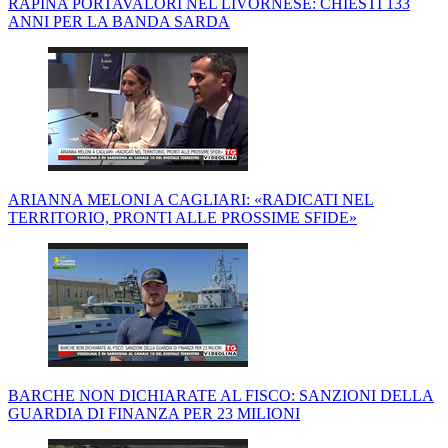
RAPINA PORTAVALORI NEL LIVORNESE: CHIESTI 133
ANNI PER LA BANDA SARDA
ARIANNA MELONI A CAGLIARI: «RADICATI NEL
TERRITORIO, PRONTI ALLE PROSSIME SFIDE»
BARCHE NON DICHIARATE AL FISCO: SANZIONI DELLA
GUARDIA DI FINANZA PER 23 MILIONI