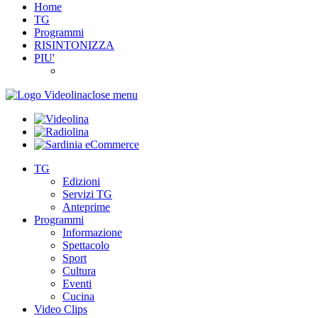
Home
TG
Programmi
RISINTONIZZA
PIU'
close menu
TG
Edizioni
Servizi TG
Anteprime
Programmi
Informazione
Spettacolo
Sport
Cultura
Eventi
Cucina
Video Clips