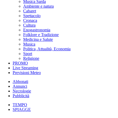
Musica Sarda
Ambiente e natura
Cabaret
Spettacolo
Cronaca
Cultura
Enogastronomia
Folklore e Tradizione
Medicina e Salute
Musica
Politica, Attualità, Economia
Sport
Religione
PROMO
Live Streaming
Previsioni Meteo
Abbonati
Annunci
Necrologie
Pubblicità
TEMPO
SPIAGGE