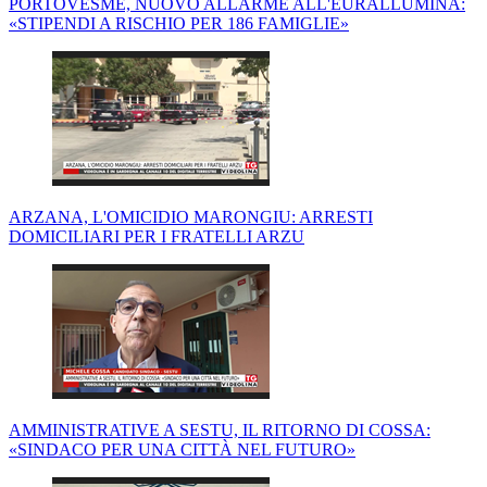
PORTOVESME, NUOVO ALLARME ALL'EURALLUMINA:
«STIPENDI A RISCHIO PER 186 FAMIGLIE»
ARZANA, L'OMICIDIO MARONGIU: ARRESTI
DOMICILIARI PER I FRATELLI ARZU
AMMINISTRATIVE A SESTU, IL RITORNO DI COSSA:
«SINDACO PER UNA CITTÀ NEL FUTURO»