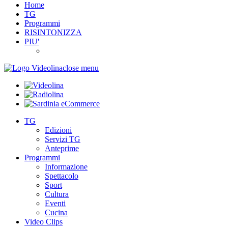
Home
TG
Programmi
RISINTONIZZA
PIU'
close menu
TG
Edizioni
Servizi TG
Anteprime
Programmi
Informazione
Spettacolo
Sport
Cultura
Eventi
Cucina
Video Clips