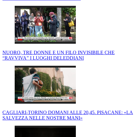
NUORO, TRE DONNE E UN FILO INVISIBILE CHE
“RAVVIVA” I LUOGHI DELEDDIANI
CAGLIARI-TORINO DOMANI ALLE 20,45. PISACANE: «LA
SALVEZZA NELLE NOSTRE MANI»