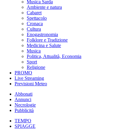
Musica Sarda
Ambiente e natura
Cabaret
Spettacolo
Cronaca
Cultura
Enogastronomia
Folklore e Tradizione
Medicina e Salute
Musica
Politica, Attualità, Economia
Sport
Religione
PROMO
Live Streaming
Previsioni Meteo
Abbonati
Annunci
Necrologie
Pubblicità
TEMPO
SPIAGGE