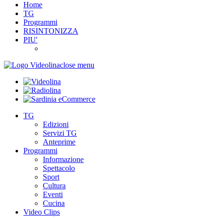
Home
TG
Programmi
RISINTONIZZA
PIU'
close menu
TG
Edizioni
Servizi TG
Anteprime
Programmi
Informazione
Spettacolo
Sport
Cultura
Eventi
Cucina
Video Clips