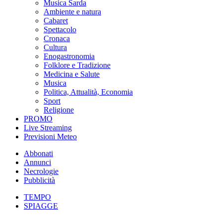
Musica Sarda
Ambiente e natura
Cabaret
Spettacolo
Cronaca
Cultura
Enogastronomia
Folklore e Tradizione
Medicina e Salute
Musica
Politica, Attualità, Economia
Sport
Religione
PROMO
Live Streaming
Previsioni Meteo
Abbonati
Annunci
Necrologie
Pubblicità
TEMPO
SPIAGGE