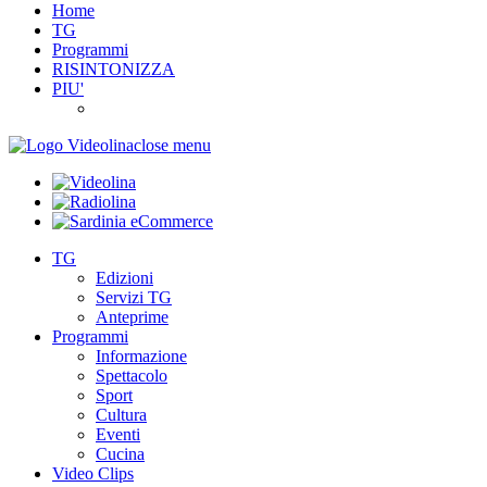
Home
TG
Programmi
RISINTONIZZA
PIU'
close menu
TG
Edizioni
Servizi TG
Anteprime
Programmi
Informazione
Spettacolo
Sport
Cultura
Eventi
Cucina
Video Clips