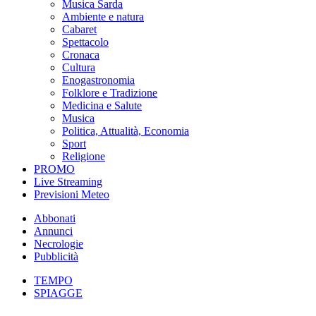
Musica Sarda
Ambiente e natura
Cabaret
Spettacolo
Cronaca
Cultura
Enogastronomia
Folklore e Tradizione
Medicina e Salute
Musica
Politica, Attualità, Economia
Sport
Religione
PROMO
Live Streaming
Previsioni Meteo
Abbonati
Annunci
Necrologie
Pubblicità
TEMPO
SPIAGGE