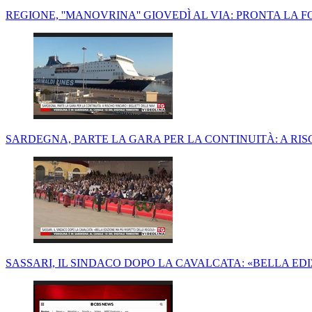
REGIONE, ''MANOVRINA'' GIOVEDÌ AL VIA: PRONTA LA 
SARDEGNA, PARTE LA GARA PER LA CONTINUITÀ: A RISC
SASSARI, IL SINDACO DOPO LA CAVALCATA: «BELLA ED