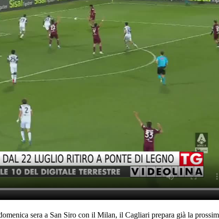
domenica sera a San Siro con il Milan, il Cagliari prepara già la prossim