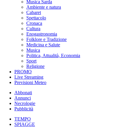
Musica Sarda
Ambiente e natura
Cabaret
Spettacolo
Cronaca
Cultura
Enogastronomia
Folklore e Tradizione
Medicina e Salute
Musica
Politica, Attualità, Economia
Sport
Religione
PROMO
Live Streaming
Previsioni Meteo
Abbonati
Annunci
Necrologie
Pubblicità
TEMPO
SPIAGGE