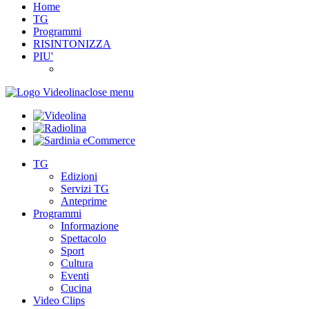
Home
TG
Programmi
RISINTONIZZA
PIU'
close menu
TG
Edizioni
Servizi TG
Anteprime
Programmi
Informazione
Spettacolo
Sport
Cultura
Eventi
Cucina
Video Clips