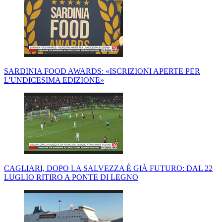
SARDINIA FOOD AWARDS: «ISCRIZIONI APERTE PER
L'UNDICESIMA EDIZIONE»
CAGLIARI, DOPO LA SALVEZZA È GIÀ FUTURO: DAL 22
LUGLIO RITIRO A PONTE DI LEGNO