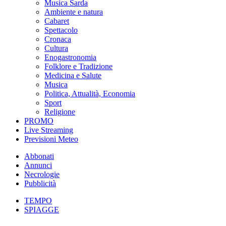
Musica Sarda
Ambiente e natura
Cabaret
Spettacolo
Cronaca
Cultura
Enogastronomia
Folklore e Tradizione
Medicina e Salute
Musica
Politica, Attualità, Economia
Sport
Religione
PROMO
Live Streaming
Previsioni Meteo
Abbonati
Annunci
Necrologie
Pubblicità
TEMPO
SPIAGGE