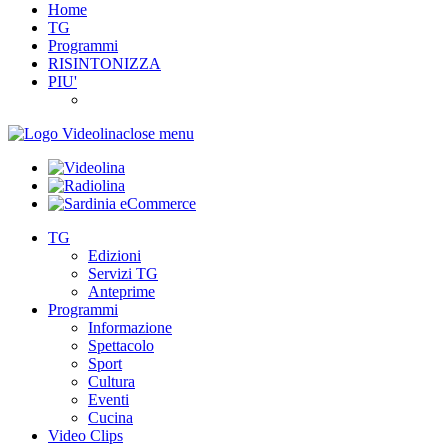
Home
TG
Programmi
RISINTONIZZA
PIU'
close menu
TG
Edizioni
Servizi TG
Anteprime
Programmi
Informazione
Spettacolo
Sport
Cultura
Eventi
Cucina
Video Clips