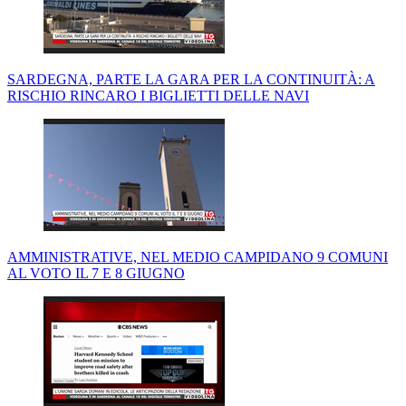
SARDEGNA, PARTE LA GARA PER LA CONTINUITÀ: A
RISCHIO RINCARO I BIGLIETTI DELLE NAVI
AMMINISTRATIVE, NEL MEDIO CAMPIDANO 9 COMUNI
AL VOTO IL 7 E 8 GIUGNO