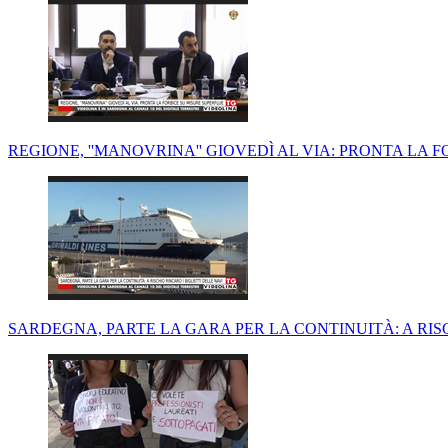
REGIONE, ''MANOVRINA'' GIOVEDÌ AL VIA: PRONTA LA 
SARDEGNA, PARTE LA GARA PER LA CONTINUITÀ: A RISC