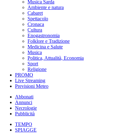
Musica Sarda
Ambiente e natura
Cabaret
Spettacolo
Cronaca
Cultura
Enogastronomia
Folklore e Tradizione
Medicina e Salute
Musica
Politica, Attualità, Economia
Sport
Religione
PROMO
Live Streaming
Previsioni Meteo
Abbonati
Annunci
Necrologie
Pubblicità
TEMPO
SPIAGGE