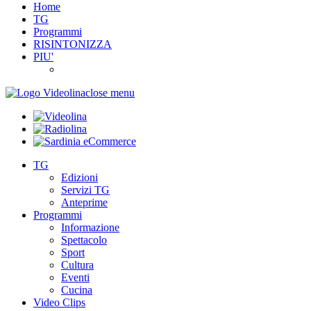
Home
TG
Programmi
RISINTONIZZA
PIU'
close menu
TG
Edizioni
Servizi TG
Anteprime
Programmi
Informazione
Spettacolo
Sport
Cultura
Eventi
Cucina
Video Clips