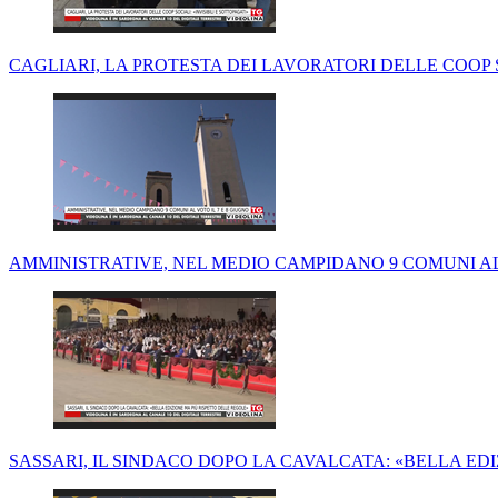
CAGLIARI, LA PROTESTA DEI LAVORATORI DELLE COOP S
AMMINISTRATIVE, NEL MEDIO CAMPIDANO 9 COMUNI AL 
SASSARI, IL SINDACO DOPO LA CAVALCATA: «BELLA ED