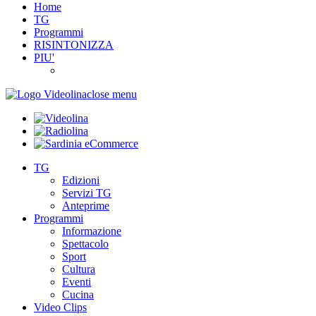
Home
TG
Programmi
RISINTONIZZA
PIU'
close menu
TG
Edizioni
Servizi TG
Anteprime
Programmi
Informazione
Spettacolo
Sport
Cultura
Eventi
Cucina
Video Clips