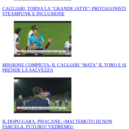
CAGLIARI, TORNA LA "GRANDE JATTE'': PROTAGONISTI
STEAMPUNK E INCLUSIONE
MISSIONE COMPIUTA: IL CAGLIARI "MATA" IL TORO E SI
PRENDE LA SALVEZZA
IL DOPO GARA. PISACANE: «MAI TEMUTO DI NON
FARCELA. FUTURO? VEDREMO»