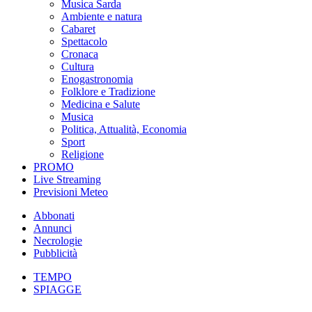
Musica Sarda
Ambiente e natura
Cabaret
Spettacolo
Cronaca
Cultura
Enogastronomia
Folklore e Tradizione
Medicina e Salute
Musica
Politica, Attualità, Economia
Sport
Religione
PROMO
Live Streaming
Previsioni Meteo
Abbonati
Annunci
Necrologie
Pubblicità
TEMPO
SPIAGGE