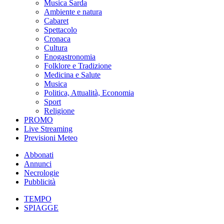
Musica Sarda
Ambiente e natura
Cabaret
Spettacolo
Cronaca
Cultura
Enogastronomia
Folklore e Tradizione
Medicina e Salute
Musica
Politica, Attualità, Economia
Sport
Religione
PROMO
Live Streaming
Previsioni Meteo
Abbonati
Annunci
Necrologie
Pubblicità
TEMPO
SPIAGGE