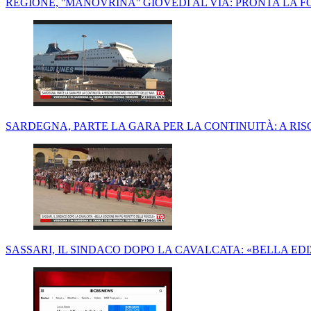
REGIONE, ''MANOVRINA'' GIOVEDÌ AL VIA: PRONTA LA 
SARDEGNA, PARTE LA GARA PER LA CONTINUITÀ: A RISC
SASSARI, IL SINDACO DOPO LA CAVALCATA: «BELLA ED