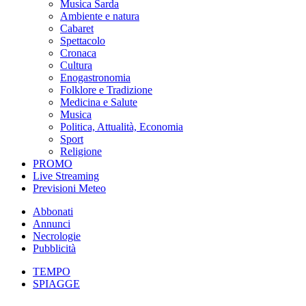
Musica Sarda
Ambiente e natura
Cabaret
Spettacolo
Cronaca
Cultura
Enogastronomia
Folklore e Tradizione
Medicina e Salute
Musica
Politica, Attualità, Economia
Sport
Religione
PROMO
Live Streaming
Previsioni Meteo
Abbonati
Annunci
Necrologie
Pubblicità
TEMPO
SPIAGGE