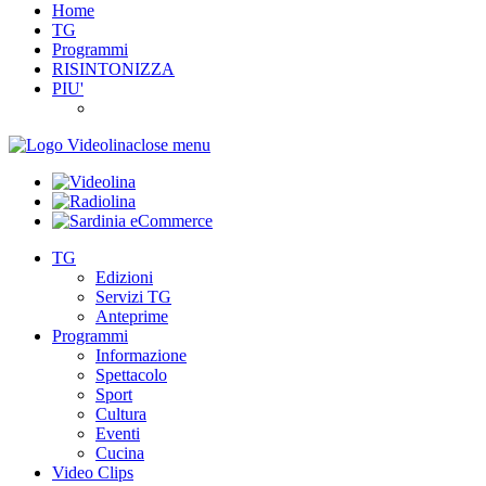
Home
TG
Programmi
RISINTONIZZA
PIU'
close menu
TG
Edizioni
Servizi TG
Anteprime
Programmi
Informazione
Spettacolo
Sport
Cultura
Eventi
Cucina
Video Clips