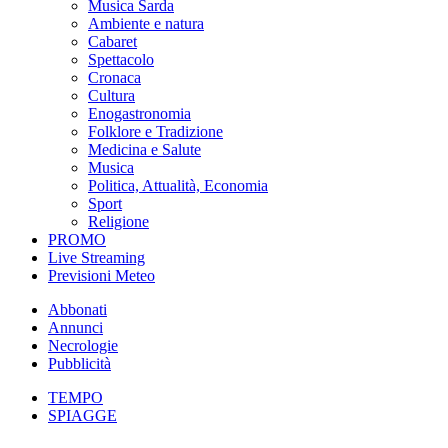
Musica Sarda
Ambiente e natura
Cabaret
Spettacolo
Cronaca
Cultura
Enogastronomia
Folklore e Tradizione
Medicina e Salute
Musica
Politica, Attualità, Economia
Sport
Religione
PROMO
Live Streaming
Previsioni Meteo
Abbonati
Annunci
Necrologie
Pubblicità
TEMPO
SPIAGGE