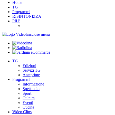
Home
TG
Programmi
RISINTONIZZA
PIU'
close menu
TG
Edizioni
Servizi TG
Anteprime
Programmi
Informazione
Spettacolo
Sport
Cultura
Eventi
Cucina
Video Clips