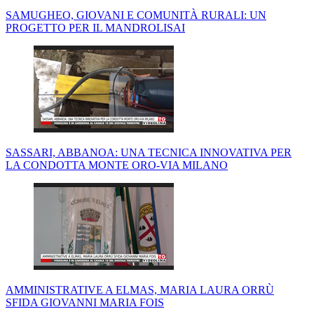
SAMUGHEO, GIOVANI E COMUNITÀ RURALI: UN
PROGETTO PER IL MANDROLISAI
SASSARI, ABBANOA: UNA TECNICA INNOVATIVA PER
LA CONDOTTA MONTE ORO-VIA MILANO
AMMINISTRATIVE A ELMAS, MARIA LAURA ORRÙ
SFIDA GIOVANNI MARIA FOIS