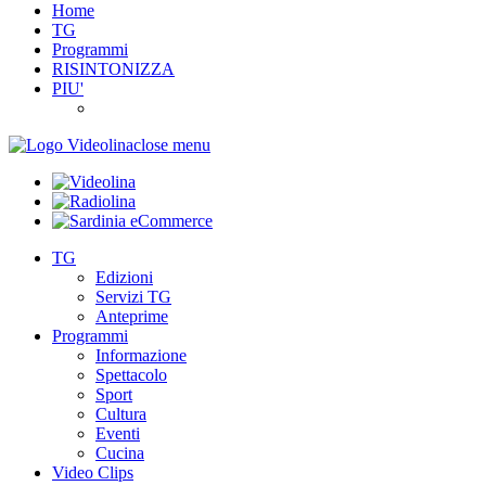
Home
TG
Programmi
RISINTONIZZA
PIU'
close menu
TG
Edizioni
Servizi TG
Anteprime
Programmi
Informazione
Spettacolo
Sport
Cultura
Eventi
Cucina
Video Clips