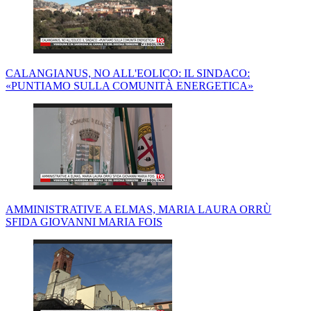
CALANGIANUS, NO ALL'EOLICO: IL SINDACO:
«PUNTIAMO SULLA COMUNITÀ ENERGETICA»
AMMINISTRATIVE A ELMAS, MARIA LAURA ORRÙ
SFIDA GIOVANNI MARIA FOIS