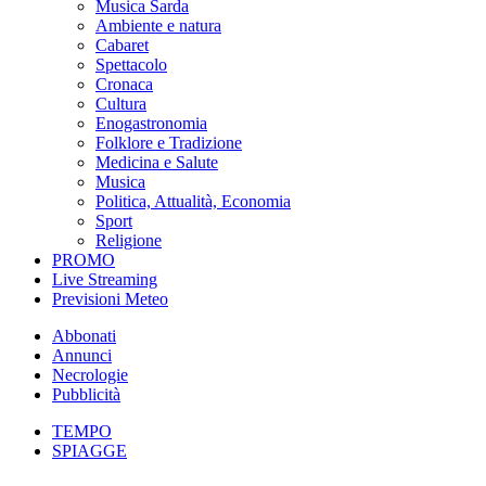
Musica Sarda
Ambiente e natura
Cabaret
Spettacolo
Cronaca
Cultura
Enogastronomia
Folklore e Tradizione
Medicina e Salute
Musica
Politica, Attualità, Economia
Sport
Religione
PROMO
Live Streaming
Previsioni Meteo
Abbonati
Annunci
Necrologie
Pubblicità
TEMPO
SPIAGGE