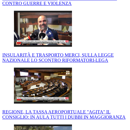
CONTRO GUERRE E VIOLENZA
INSULARITÀ E TRASPORTO MERCI, SULLA LEGGE
NAZIONALE LO SCONTRO RIFORMATORI-LEGA
REGIONE, LA TASSA AEROPORTUALE ''AGITA'' IL
CONSIGLIO: IN AULA TUTTI I DUBBI IN MAGGIORANZA