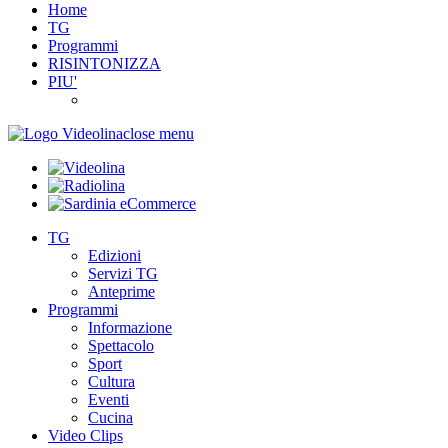
Home
TG
Programmi
RISINTONIZZA
PIU'
close menu
TG
Edizioni
Servizi TG
Anteprime
Programmi
Informazione
Spettacolo
Sport
Cultura
Eventi
Cucina
Video Clips