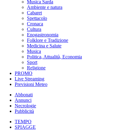
Musica Sarda
Ambiente e natura
Cabaret
Spettacolo
Cronaca
Cultura
Enogastronomia
Folklore e Tradizione
Medicina e Salute
Musica
Politica, Attualità, Economia
Sport
Religione
PROMO
Live Streaming
Previsioni Meteo
Abbonati
Annunci
Necrologie
Pubblicità
TEMPO
SPIAGGE