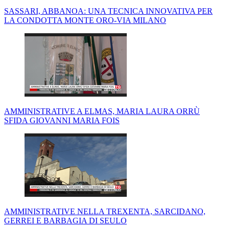
SASSARI, ABBANOA: UNA TECNICA INNOVATIVA PER
LA CONDOTTA MONTE ORO-VIA MILANO
AMMINISTRATIVE A ELMAS, MARIA LAURA ORRÙ
SFIDA GIOVANNI MARIA FOIS
AMMINISTRATIVE NELLA TREXENTA, SARCIDANO,
GERREI E BARBAGIA DI SEULO