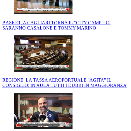
BASKET, A CAGLIARI TORNA IL "CITY CAMP": CI
SARANNO CASALONE E TOMMY MARINO
REGIONE, LA TASSA AEROPORTUALE ''AGITA'' IL
CONSIGLIO: IN AULA TUTTI I DUBBI IN MAGGIORANZA