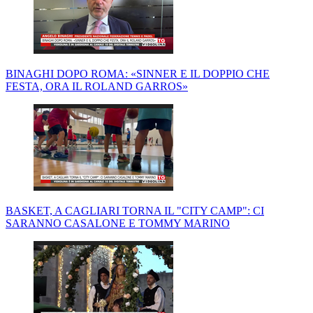
BINAGHI DOPO ROMA: «SINNER E IL DOPPIO CHE
FESTA, ORA IL ROLAND GARROS»
BASKET, A CAGLIARI TORNA IL "CITY CAMP": CI
SARANNO CASALONE E TOMMY MARINO