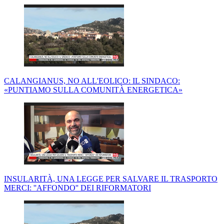
CALANGIANUS, NO ALL'EOLICO: IL SINDACO:
«PUNTIAMO SULLA COMUNITÀ ENERGETICA»
INSULARITÀ, UNA LEGGE PER SALVARE IL TRASPORTO
MERCI: ''AFFONDO'' DEI RIFORMATORI