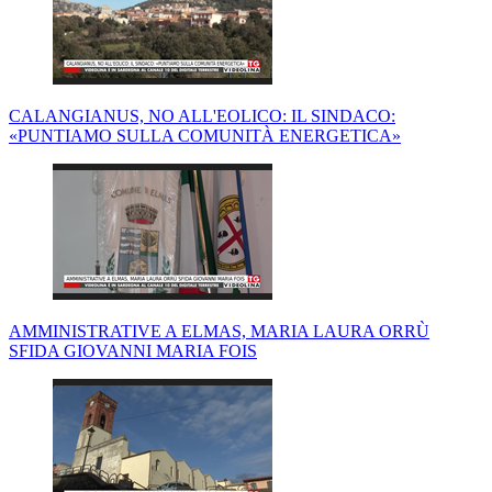
CALANGIANUS, NO ALL'EOLICO: IL SINDACO:
«PUNTIAMO SULLA COMUNITÀ ENERGETICA»
AMMINISTRATIVE A ELMAS, MARIA LAURA ORRÙ
SFIDA GIOVANNI MARIA FOIS