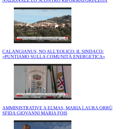
NAZIONALE LO SCONTRO RIFORMATORI-LEGA
CALANGIANUS, NO ALL'EOLICO: IL SINDACO:
«PUNTIAMO SULLA COMUNITÀ ENERGETICA»
AMMINISTRATIVE A ELMAS, MARIA LAURA ORRÙ
SFIDA GIOVANNI MARIA FOIS