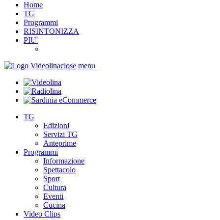
Home
TG
Programmi
RISINTONIZZA
PIU'
close menu
TG
Edizioni
Servizi TG
Anteprime
Programmi
Informazione
Spettacolo
Sport
Cultura
Eventi
Cucina
Video Clips