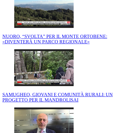
NUORO, “SVOLTA” PER IL MONTE ORTOBENE:
«DIVENTERÀ UN PARCO REGIONALE»
SAMUGHEO, GIOVANI E COMUNITÀ RURALI: UN
PROGETTO PER IL MANDROLISAI