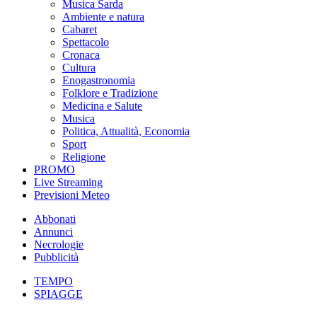
Musica Sarda
Ambiente e natura
Cabaret
Spettacolo
Cronaca
Cultura
Enogastronomia
Folklore e Tradizione
Medicina e Salute
Musica
Politica, Attualità, Economia
Sport
Religione
PROMO
Live Streaming
Previsioni Meteo
Abbonati
Annunci
Necrologie
Pubblicità
TEMPO
SPIAGGE