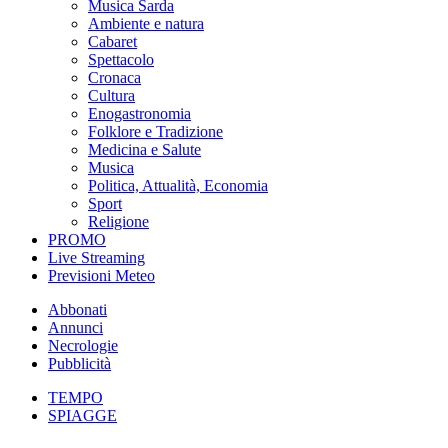
Musica Sarda
Ambiente e natura
Cabaret
Spettacolo
Cronaca
Cultura
Enogastronomia
Folklore e Tradizione
Medicina e Salute
Musica
Politica, Attualità, Economia
Sport
Religione
PROMO
Live Streaming
Previsioni Meteo
Abbonati
Annunci
Necrologie
Pubblicità
TEMPO
SPIAGGE