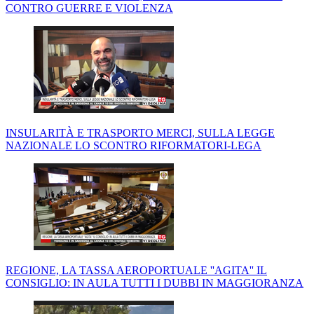
CONTRO GUERRE E VIOLENZA
INSULARITÀ E TRASPORTO MERCI, SULLA LEGGE
NAZIONALE LO SCONTRO RIFORMATORI-LEGA
REGIONE, LA TASSA AEROPORTUALE ''AGITA'' IL
CONSIGLIO: IN AULA TUTTI I DUBBI IN MAGGIORANZA