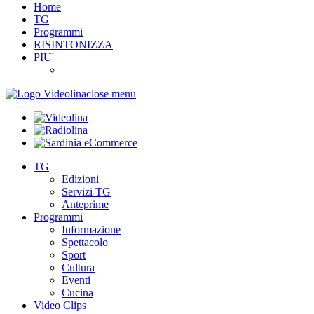
Home
TG
Programmi
RISINTONIZZA
PIU'
close menu
TG
Edizioni
Servizi TG
Anteprime
Programmi
Informazione
Spettacolo
Sport
Cultura
Eventi
Cucina
Video Clips