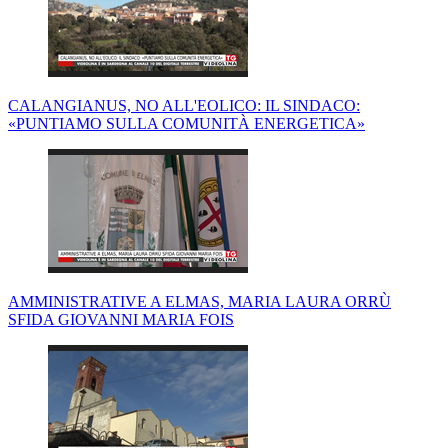
CALANGIANUS, NO ALL'EOLICO: IL SINDACO:
«PUNTIAMO SULLA COMUNITÀ ENERGETICA»
AMMINISTRATIVE A ELMAS, MARIA LAURA ORRÙ
SFIDA GIOVANNI MARIA FOIS