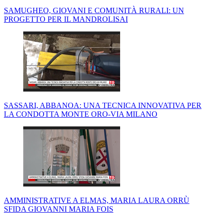
SAMUGHEO, GIOVANI E COMUNITÀ RURALI: UN
PROGETTO PER IL MANDROLISAI
SASSARI, ABBANOA: UNA TECNICA INNOVATIVA PER
LA CONDOTTA MONTE ORO-VIA MILANO
AMMINISTRATIVE A ELMAS, MARIA LAURA ORRÙ
SFIDA GIOVANNI MARIA FOIS