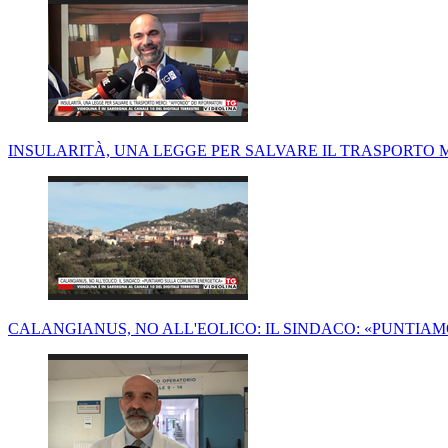
INSULARITÀ, UNA LEGGE PER SALVARE IL TRASPORTO ME
CALANGIANUS, NO ALL'EOLICO: IL SINDACO: «PUNTI