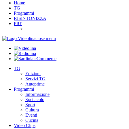
Home
TG
Programmi
RISINTONIZZA
PIU'
close menu
TG
Edizioni
Servizi TG
Anteprime
Programmi
Informazione
Spettacolo
Sport
Cultura
Eventi
Cucina
Video Clips