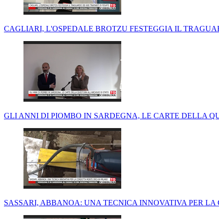
CAGLIARI, L'OSPEDALE BROTZU FESTEGGIA IL TRAGUAR
GLI ANNI DI PIOMBO IN SARDEGNA, LE CARTE DELLA Q
SASSARI, ABBANOA: UNA TECNICA INNOVATIVA PER L