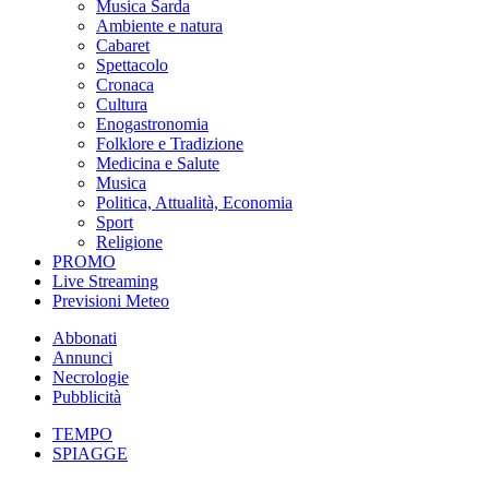
Musica Sarda
Ambiente e natura
Cabaret
Spettacolo
Cronaca
Cultura
Enogastronomia
Folklore e Tradizione
Medicina e Salute
Musica
Politica, Attualità, Economia
Sport
Religione
PROMO
Live Streaming
Previsioni Meteo
Abbonati
Annunci
Necrologie
Pubblicità
TEMPO
SPIAGGE