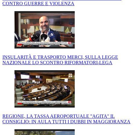
CONTRO GUERRE E VIOLENZA
INSULARITÀ E TRASPORTO MERCI, SULLA LEGGE
NAZIONALE LO SCONTRO RIFORMATORI-LEGA
REGIONE, LA TASSA AEROPORTUALE ''AGITA'' IL
CONSIGLIO: IN AULA TUTTI I DUBBI IN MAGGIORANZA