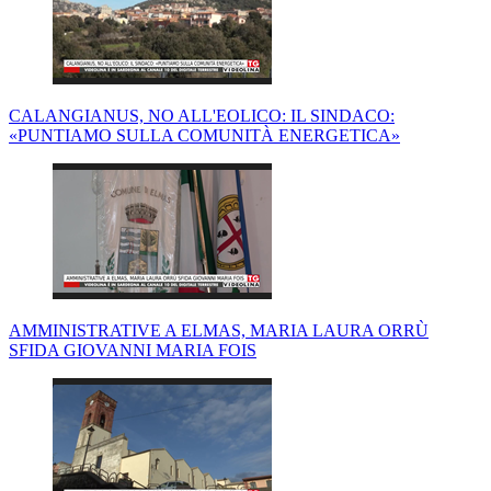
CALANGIANUS, NO ALL'EOLICO: IL SINDACO:
«PUNTIAMO SULLA COMUNITÀ ENERGETICA»
AMMINISTRATIVE A ELMAS, MARIA LAURA ORRÙ
SFIDA GIOVANNI MARIA FOIS