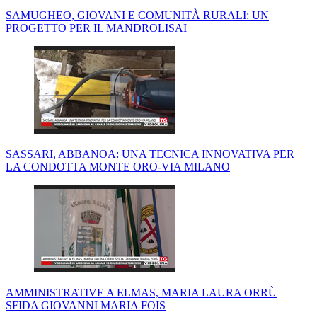
SAMUGHEO, GIOVANI E COMUNITÀ RURALI: UN
PROGETTO PER IL MANDROLISAI
SASSARI, ABBANOA: UNA TECNICA INNOVATIVA PER
LA CONDOTTA MONTE ORO-VIA MILANO
AMMINISTRATIVE A ELMAS, MARIA LAURA ORRÙ
SFIDA GIOVANNI MARIA FOIS