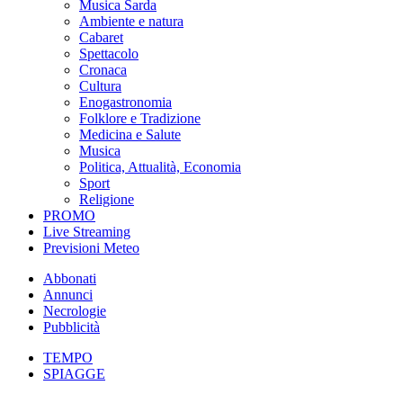
Musica Sarda
Ambiente e natura
Cabaret
Spettacolo
Cronaca
Cultura
Enogastronomia
Folklore e Tradizione
Medicina e Salute
Musica
Politica, Attualità, Economia
Sport
Religione
PROMO
Live Streaming
Previsioni Meteo
Abbonati
Annunci
Necrologie
Pubblicità
TEMPO
SPIAGGE