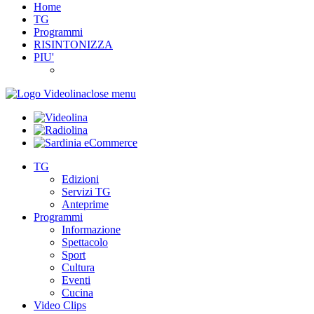
Home
TG
Programmi
RISINTONIZZA
PIU'
close menu
TG
Edizioni
Servizi TG
Anteprime
Programmi
Informazione
Spettacolo
Sport
Cultura
Eventi
Cucina
Video Clips