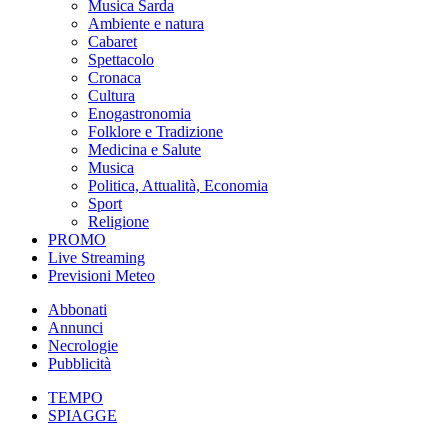
Musica Sarda
Ambiente e natura
Cabaret
Spettacolo
Cronaca
Cultura
Enogastronomia
Folklore e Tradizione
Medicina e Salute
Musica
Politica, Attualità, Economia
Sport
Religione
PROMO
Live Streaming
Previsioni Meteo
Abbonati
Annunci
Necrologie
Pubblicità
TEMPO
SPIAGGE