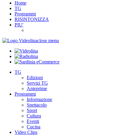
Home
TG
Programmi
RISINTONIZZA
PIU'
close menu
TG
Edizioni
Servizi TG
Anteprime
Programmi
Informazione
Spettacolo
Sport
Cultura
Eventi
Cucina
Video Clips