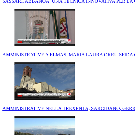
SASSARI, ABBANOA: UNA TECNICA INNOVATIVA PER L
AMMINISTRATIVE A ELMAS, MARIA LAURA ORRÙ SFIDA 
AMMINISTRATIVE NELLA TREXENTA, SARCIDANO, GERR