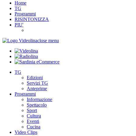
Home
TG
Programmi
RISINTONIZZA
PIU'
close menu
TG
Edizioni
Servizi TG
Anteprime
Programmi
Informazione
Spettacolo
Sport
Cultura
Eventi
Cucina
Video Clips