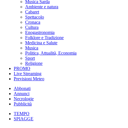
Musica Sarda
Ambiente e natura
Cabaret
Spettacolo
Cronaca
Cultura
Enogastronomia
Folklore e Tradizione
Medicina e Salute
Musica
Politica, Attualità, Economia
Sport
Religione
PROMO
Live Streaming
Previsioni Meteo
Abbonati
Annunci
Necrologie
Pubblicità
TEMPO
SPIAGGE