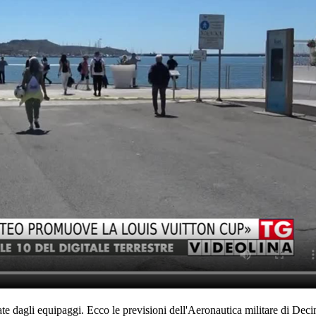
erate dagli equipaggi. Ecco le previsioni dell'Aeronautica militare di De