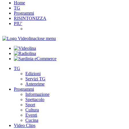
Home
TG
Programmi
RISINTONIZZA
PIU'
close menu
TG
Edizioni
Servizi TG
Anteprime
Programmi
Informazione
Spettacolo
Sport
Cultura
Eventi
Cucina
Video Clips