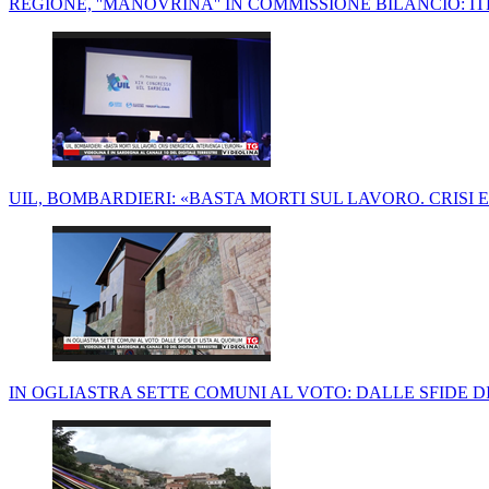
REGIONE, ''MANOVRINA'' IN COMMISSIONE BILANCIO: IT
UIL, BOMBARDIERI: «BASTA MORTI SUL LAVORO. CRISI
IN OGLIASTRA SETTE COMUNI AL VOTO: DALLE SFIDE D