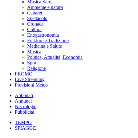
Musica Sarda
Ambiente e natura
Cabaret
Spettacolo
Cronaca
Cultura
Enogastronomia
Folklore e Tradizione
Medicina e Salute
Musica
Politica, Attualità, Economia
Sport
Religione
PROMO
Live Streaming
Previsioni Meteo
Abbonati
Annunci
Necrologie
Pubblicità
TEMPO
SPIAGGE