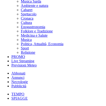
Musica Sarda
Ambiente e natura
Cabaret
Spettacolo
Cronaca
Cultura
Enogastronomia
Folklore e Tradizione
Medicina e Salute
Musica
Politica, Attualità, Economia
Sport
Religione
PROMO
Live Streaming
Previsioni Meteo
Abbonati
Annunci
Necrologie
Pubblicità
TEMPO
SPIAGGE