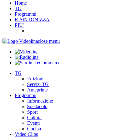
Home
TG
Programmi
RISINTONIZZA
PIU'
close menu
TG
Edizioni
Servizi TG
Anteprime
Programmi
Informazione
Spettacolo
Sport
Cultura
Eventi
Cucina
Video Clips