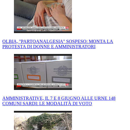
OLBIA, ''PARTOANALGESIA'' SOSPESO: MONTA LA
PROTESTA DI DONNE E AMMINISTRATORI
AMMINISTRATIVE, IL 7 E 8 GIUGNO ALLE URNE 148
COMUNI SARDI: LE MODALITÀ DI VOTO