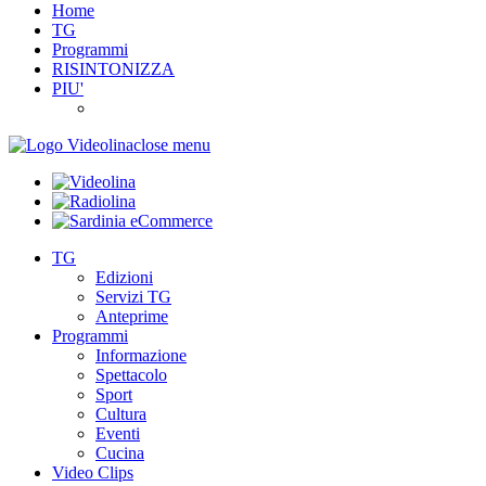
Home
TG
Programmi
RISINTONIZZA
PIU'
close menu
TG
Edizioni
Servizi TG
Anteprime
Programmi
Informazione
Spettacolo
Sport
Cultura
Eventi
Cucina
Video Clips