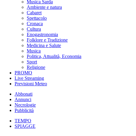
Musica Sarda
Ambiente e natura
Cabaret
Spettacolo
Cronaca
Cultura
Enogastronomia
Folklore e Tradizione
Medicina e Salute
Musica
Politica, Attualità, Economia
Sport
Religione
PROMO
Live Streaming
Previsioni Meteo
Abbonati
Annunci
Necrologie
Pubblicità
TEMPO
SPIAGGE