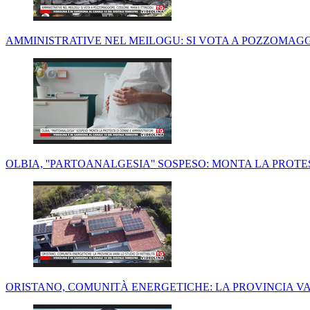
AMMINISTRATIVE NEL MEILOGU: SI VOTA A POZZOMAGG
OLBIA, ''PARTOANALGESIA'' SOSPESO: MONTA LA PROT
ORISTANO, COMUNITÀ ENERGETICHE: LA PROVINCIA VAR