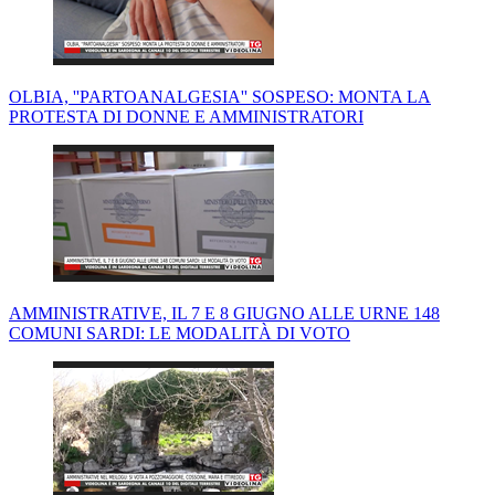
OLBIA, ''PARTOANALGESIA'' SOSPESO: MONTA LA
PROTESTA DI DONNE E AMMINISTRATORI
AMMINISTRATIVE, IL 7 E 8 GIUGNO ALLE URNE 148
COMUNI SARDI: LE MODALITÀ DI VOTO