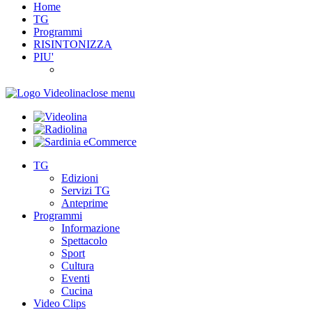
Home
TG
Programmi
RISINTONIZZA
PIU'
close menu
TG
Edizioni
Servizi TG
Anteprime
Programmi
Informazione
Spettacolo
Sport
Cultura
Eventi
Cucina
Video Clips