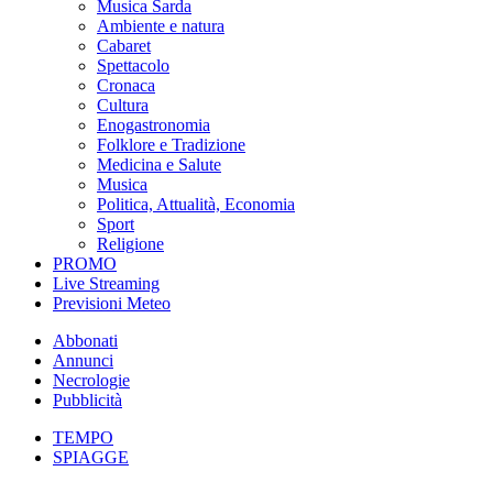
Musica Sarda
Ambiente e natura
Cabaret
Spettacolo
Cronaca
Cultura
Enogastronomia
Folklore e Tradizione
Medicina e Salute
Musica
Politica, Attualità, Economia
Sport
Religione
PROMO
Live Streaming
Previsioni Meteo
Abbonati
Annunci
Necrologie
Pubblicità
TEMPO
SPIAGGE