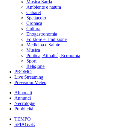
Musica Sarda
Ambiente e natura
Cabaret
Spettacolo
Cronaca
Cultura
Enogastronomia
Folklore e Tradizione
Medicina e Salute
Musica
Politica, Attualità, Economia
Sport
Religione
PROMO
Live Streaming
Previsioni Meteo
Abbonati
Annunci
Necrologie
Pubblicità
TEMPO
SPIAGGE