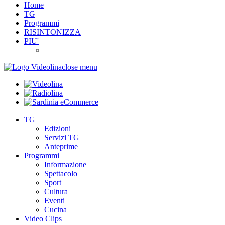
Home
TG
Programmi
RISINTONIZZA
PIU'
close menu
TG
Edizioni
Servizi TG
Anteprime
Programmi
Informazione
Spettacolo
Sport
Cultura
Eventi
Cucina
Video Clips