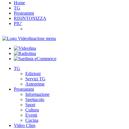
Home
TG
Programmi
RISINTONIZZA
PIU'
close menu
TG
Edizioni
Servizi TG
Anteprime
Programmi
Informazione
Spettacolo
Sport
Cultura
Eventi
Cucina
Video Clips