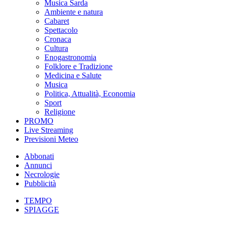
Musica Sarda
Ambiente e natura
Cabaret
Spettacolo
Cronaca
Cultura
Enogastronomia
Folklore e Tradizione
Medicina e Salute
Musica
Politica, Attualità, Economia
Sport
Religione
PROMO
Live Streaming
Previsioni Meteo
Abbonati
Annunci
Necrologie
Pubblicità
TEMPO
SPIAGGE