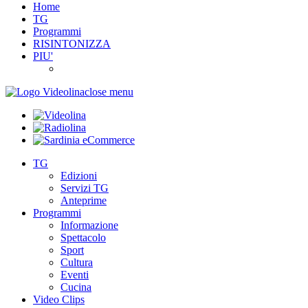
Home
TG
Programmi
RISINTONIZZA
PIU'
close menu
TG
Edizioni
Servizi TG
Anteprime
Programmi
Informazione
Spettacolo
Sport
Cultura
Eventi
Cucina
Video Clips