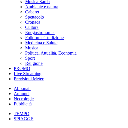
Musica Sarda
Ambiente e natura
Cabaret
Spettacolo
Cronaca
Cultura
Enogastronomia
Folklore e Tradizione
Medicina e Salute
Musica
Politica, Attualità, Economia
Sport
Religione
PROMO
Live Streaming
Previsioni Meteo
Abbonati
Annunci
Necrologie
Pubblicità
TEMPO
SPIAGGE