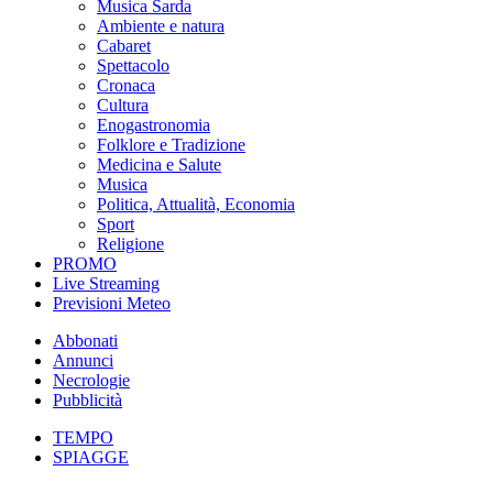
Musica Sarda
Ambiente e natura
Cabaret
Spettacolo
Cronaca
Cultura
Enogastronomia
Folklore e Tradizione
Medicina e Salute
Musica
Politica, Attualità, Economia
Sport
Religione
PROMO
Live Streaming
Previsioni Meteo
Abbonati
Annunci
Necrologie
Pubblicità
TEMPO
SPIAGGE