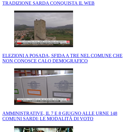
TRADIZIONE SARDA CONQUISTA IL WEB
ELEZIONI A POSADA, SFIDA A TRE NEL COMUNE CHE
NON CONOSCE CALO DEMOGRAFICO
AMMINISTRATIVE, IL 7 E 8 GIUGNO ALLE URNE 148
COMUNI SARDI: LE MODALITÀ DI VOTO