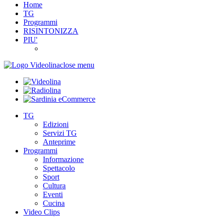
Home
TG
Programmi
RISINTONIZZA
PIU'
close menu
TG
Edizioni
Servizi TG
Anteprime
Programmi
Informazione
Spettacolo
Sport
Cultura
Eventi
Cucina
Video Clips