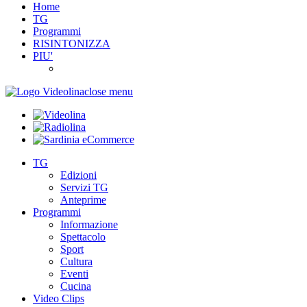
Home
TG
Programmi
RISINTONIZZA
PIU'
close menu
TG
Edizioni
Servizi TG
Anteprime
Programmi
Informazione
Spettacolo
Sport
Cultura
Eventi
Cucina
Video Clips