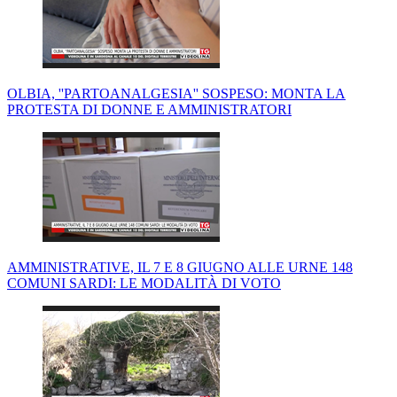
OLBIA, ''PARTOANALGESIA'' SOSPESO: MONTA LA
PROTESTA DI DONNE E AMMINISTRATORI
AMMINISTRATIVE, IL 7 E 8 GIUGNO ALLE URNE 148
COMUNI SARDI: LE MODALITÀ DI VOTO