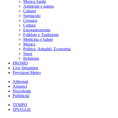
Musica Sarda
Ambiente e natura
Cabaret
Spettacolo
Cronaca
Cultura
Enogastronomia
Folklore e Tradizione
Medicina e Salute
Musica
Politica, Attualità, Economia
Sport
Religione
PROMO
Live Streaming
Previsioni Meteo
Abbonati
Annunci
Necrologie
Pubblicità
TEMPO
SPIAGGE