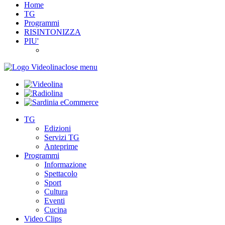
Home
TG
Programmi
RISINTONIZZA
PIU'
close menu
TG
Edizioni
Servizi TG
Anteprime
Programmi
Informazione
Spettacolo
Sport
Cultura
Eventi
Cucina
Video Clips