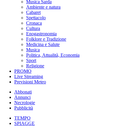
Musica Sarda
Ambiente e natura
Cabaret
Spettacolo
Cronaca
Cultura
Enogastronomia
Folklore e Tradizione
Medicina e Salute
Musica
Politica, Attualità, Economia
Sport
Religione
PROMO
Live Streaming
Previsioni Meteo
Abbonati
Annunci
Necrologie
Pubblicità
TEMPO
SPIAGGE