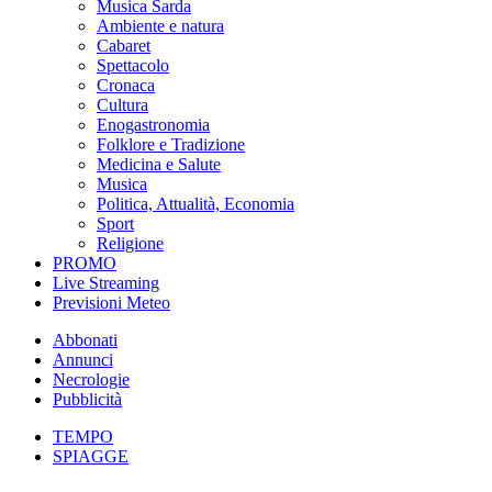
Musica Sarda
Ambiente e natura
Cabaret
Spettacolo
Cronaca
Cultura
Enogastronomia
Folklore e Tradizione
Medicina e Salute
Musica
Politica, Attualità, Economia
Sport
Religione
PROMO
Live Streaming
Previsioni Meteo
Abbonati
Annunci
Necrologie
Pubblicità
TEMPO
SPIAGGE