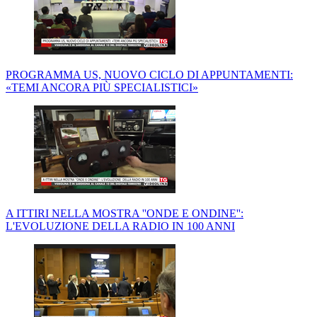
PROGRAMMA US, NUOVO CICLO DI APPUNTAMENTI:
«TEMI ANCORA PIÙ SPECIALISTICI»
A ITTIRI NELLA MOSTRA ''ONDE E ONDINE'':
L'EVOLUZIONE DELLA RADIO IN 100 ANNI