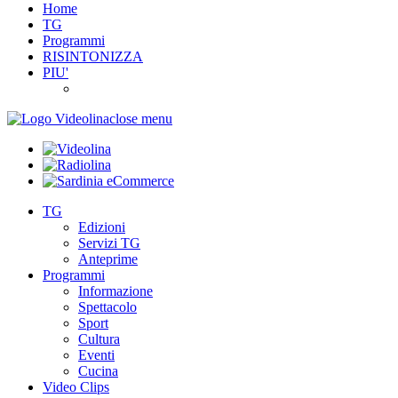
Home
TG
Programmi
RISINTONIZZA
PIU'
close menu
TG
Edizioni
Servizi TG
Anteprime
Programmi
Informazione
Spettacolo
Sport
Cultura
Eventi
Cucina
Video Clips