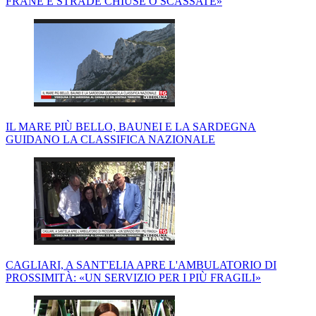
FRANE E STRADE CHIUSE O SCASSATE»
IL MARE PIÙ BELLO, BAUNEI E LA SARDEGNA
GUIDANO LA CLASSIFICA NAZIONALE
CAGLIARI, A SANT'ELIA APRE L'AMBULATORIO DI
PROSSIMITÀ: «UN SERVIZIO PER I PIÙ FRAGILI»