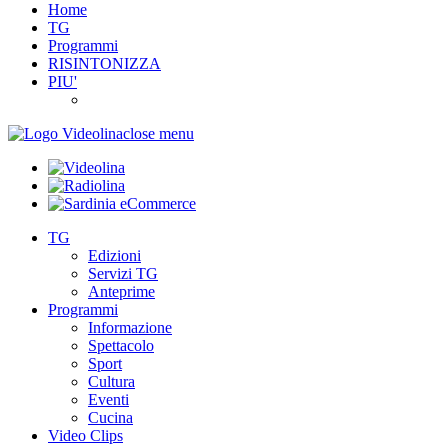
Home
TG
Programmi
RISINTONIZZA
PIU'
close menu
TG
Edizioni
Servizi TG
Anteprime
Programmi
Informazione
Spettacolo
Sport
Cultura
Eventi
Cucina
Video Clips