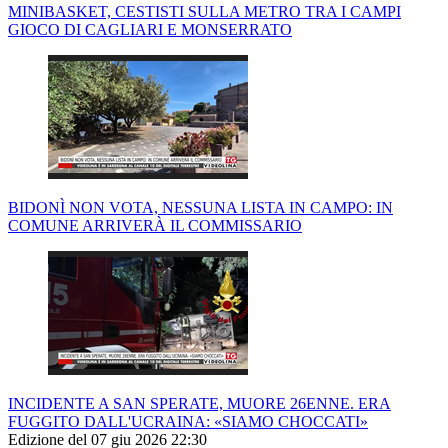
MINIBASKET, CESTISTI SULLA METRO TRA I CAMPI
GIOCO DI CAGLIARI E MONSERRATO
BIDONÌ NON VOTA, NESSUNA LISTA IN CAMPO: IN
COMUNE ARRIVERÀ IL COMMISSARIO
INCIDENTE A SAN SPERATE, MUORE 26ENNE. ERA
FUGGITO DALL'UCRAINA: «SIAMO CHOCCATI»
Edizione del 07 giu 2026 22:30