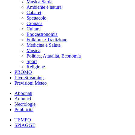
Musica Sarda
Ambiente e natura
Cabaret
Spettacolo
Cronaca
Cultura
Enogastronomia
Folklore e Tradizione
Medicina e Salute
Musica
Politica, Attualità, Economia
Sport
Religione
PROMO
Live Streaming
Previsioni Meteo
Abbonati
Annunci
Necrologie
Pubblicità
TEMPO
SPIAGGE