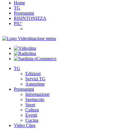
Home
TG
Programmi
RISINTONIZZA
PIU'
close menu
TG
Edizioni
Servizi TG
Anteprime
Programmi
Informazione
Spettacolo
Sport
Cultura
Eventi
Cucina
Video Clips