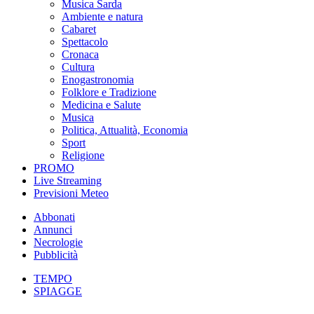
Musica Sarda
Ambiente e natura
Cabaret
Spettacolo
Cronaca
Cultura
Enogastronomia
Folklore e Tradizione
Medicina e Salute
Musica
Politica, Attualità, Economia
Sport
Religione
PROMO
Live Streaming
Previsioni Meteo
Abbonati
Annunci
Necrologie
Pubblicità
TEMPO
SPIAGGE