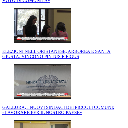
VOTO DI COMUNITÀ»
ELEZIONI NELL'ORISTANESE, ARBOREA E SANTA
GIUSTA: VINCONO PINTUS E FIGUS
GALLURA, I NUOVI SINDACI DEI PICCOLI COMUNI:
«LAVORARE PER IL NOSTRO PAESE»