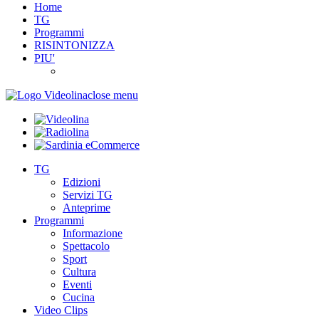
Home
TG
Programmi
RISINTONIZZA
PIU'
close menu
TG
Edizioni
Servizi TG
Anteprime
Programmi
Informazione
Spettacolo
Sport
Cultura
Eventi
Cucina
Video Clips