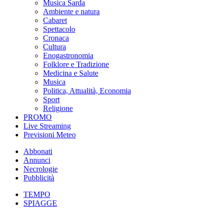
Musica Sarda
Ambiente e natura
Cabaret
Spettacolo
Cronaca
Cultura
Enogastronomia
Folklore e Tradizione
Medicina e Salute
Musica
Politica, Attualità, Economia
Sport
Religione
PROMO
Live Streaming
Previsioni Meteo
Abbonati
Annunci
Necrologie
Pubblicità
TEMPO
SPIAGGE