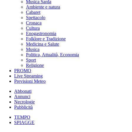
Musica Sarda
Ambiente e natura
Cabaret
Spettacolo
Cronaca
Cultura
Enogastronomia
Folklore e Tradizione
Medicina e Salute
Musica
Politica, Attualità, Economia
Sport
Religione
PROMO
Live Streaming
Previsioni Meteo
Abbonati
Annunci
Necrologie
Pubblicità
TEMPO
SPIAGGE