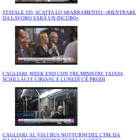
STATALE 195, SCATTA LO SBARRAMENTO: «RIENTRARE
DA LAVORO SARÀ UN INCUBO»
CAGLIARI, WEEK END CON TRE MINISTRI: TAJANI,
SCHILLACI E CIRIANI. E LUNEDÌ C'È PRODI
CAGLIARI, AL VIA I BUS NOTTURNI DEL CTM: DA