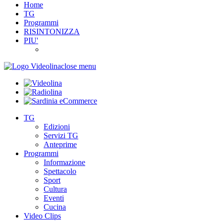
Home
TG
Programmi
RISINTONIZZA
PIU'
close menu
TG
Edizioni
Servizi TG
Anteprime
Programmi
Informazione
Spettacolo
Sport
Cultura
Eventi
Cucina
Video Clips