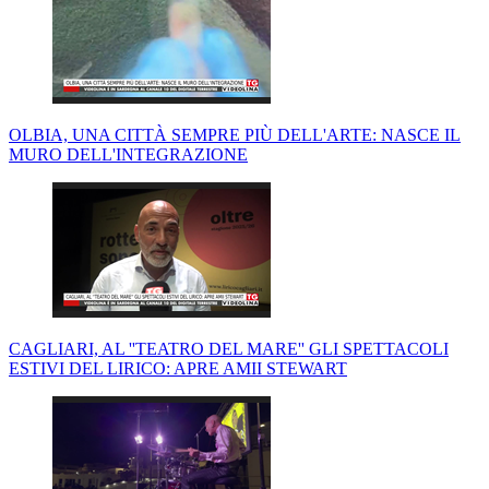
OLBIA, UNA CITTÀ SEMPRE PIÙ DELL'ARTE: NASCE IL
MURO DELL'INTEGRAZIONE
CAGLIARI, AL ''TEATRO DEL MARE'' GLI SPETTACOLI
ESTIVI DEL LIRICO: APRE AMII STEWART