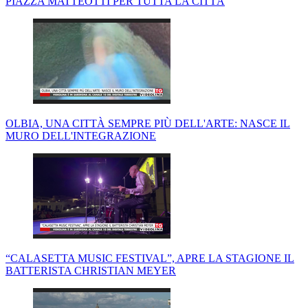
PIAZZA MATTEOTTI PER TUTTA LA CITTÀ
OLBIA, UNA CITTÀ SEMPRE PIÙ DELL'ARTE: NASCE IL
MURO DELL'INTEGRAZIONE
“CALASETTA MUSIC FESTIVAL”, APRE LA STAGIONE IL
BATTERISTA CHRISTIAN MEYER