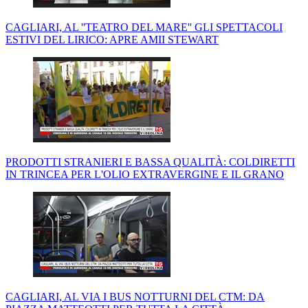
CAGLIARI, AL ''TEATRO DEL MARE'' GLI SPETTACOLI
ESTIVI DEL LIRICO: APRE AMII STEWART
PRODOTTI STRANIERI E BASSA QUALITÀ: COLDIRETTI
IN TRINCEA PER L'OLIO EXTRAVERGINE E IL GRANO
CAGLIARI, AL VIA I BUS NOTTURNI DEL CTM: DA