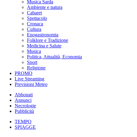
Musica Sarda
Ambiente e natura
Cabaret
Spettacolo
Cronaca
Cultura
Enogastronomia
Folklore e Tradizione
Medicina e Salute
Musica
Politica, Attualità, Economia
Sport
Religione
PROMO
Live Streaming
Previsioni Meteo
Abbonati
Annunci
Necrologie
Pubblicità
TEMPO
SPIAGGE