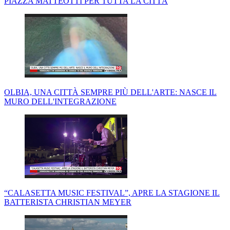
PIAZZA MATTEOTTI PER TUTTA LA CITTÀ
OLBIA, UNA CITTÀ SEMPRE PIÙ DELL'ARTE: NASCE IL
MURO DELL'INTEGRAZIONE
“CALASETTA MUSIC FESTIVAL”, APRE LA STAGIONE IL
BATTERISTA CHRISTIAN MEYER