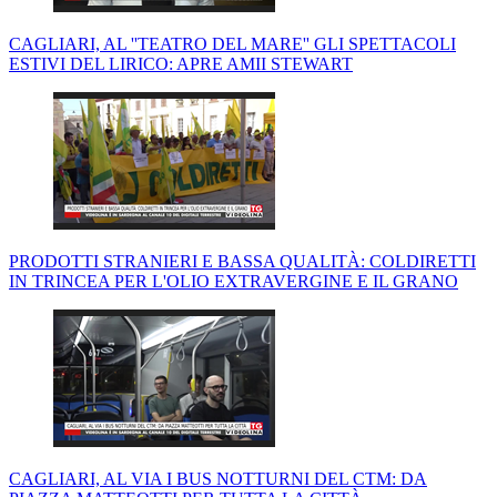
CAGLIARI, AL ''TEATRO DEL MARE'' GLI SPETTACOLI
ESTIVI DEL LIRICO: APRE AMII STEWART
PRODOTTI STRANIERI E BASSA QUALITÀ: COLDIRETTI
IN TRINCEA PER L'OLIO EXTRAVERGINE E IL GRANO
CAGLIARI, AL VIA I BUS NOTTURNI DEL CTM: DA