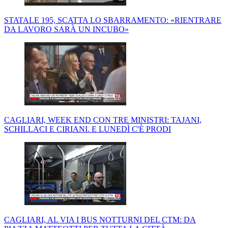
STATALE 195, SCATTA LO SBARRAMENTO: «RIENTRARE
DA LAVORO SARÀ UN INCUBO»
CAGLIARI, WEEK END CON TRE MINISTRI: TAJANI,
SCHILLACI E CIRIANI. E LUNEDÌ C'È PRODI
CAGLIARI, AL VIA I BUS NOTTURNI DEL CTM: DA