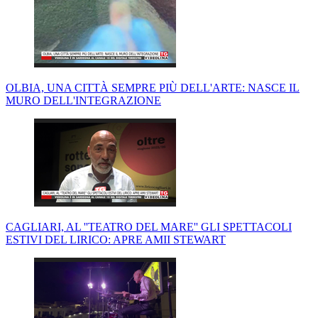
OLBIA, UNA CITTÀ SEMPRE PIÙ DELL'ARTE: NASCE IL
MURO DELL'INTEGRAZIONE
CAGLIARI, AL ''TEATRO DEL MARE'' GLI SPETTACOLI
ESTIVI DEL LIRICO: APRE AMII STEWART