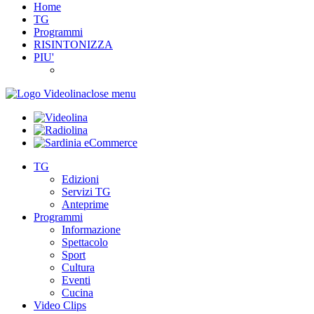
Home
TG
Programmi
RISINTONIZZA
PIU'
close menu
TG
Edizioni
Servizi TG
Anteprime
Programmi
Informazione
Spettacolo
Sport
Cultura
Eventi
Cucina
Video Clips