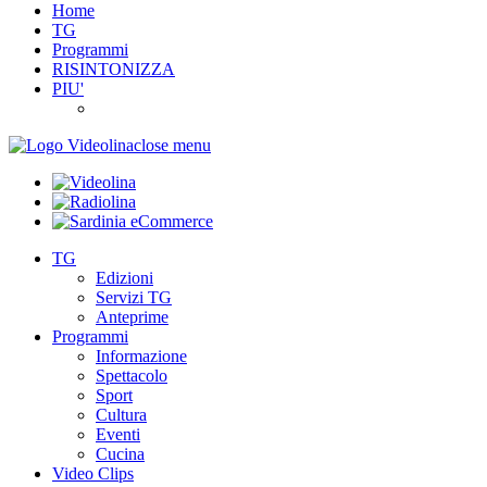
Home
TG
Programmi
RISINTONIZZA
PIU'
close menu
TG
Edizioni
Servizi TG
Anteprime
Programmi
Informazione
Spettacolo
Sport
Cultura
Eventi
Cucina
Video Clips