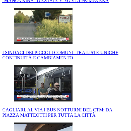
''MANOVRINA'' D'ESTATE E NON DI PRIMAVERA
I SINDACI DEI PICCOLI COMUNI: TRA LISTE UNICHE,
CONTINUITÀ E CAMBIAMENTO
CAGLIARI, AL VIA I BUS NOTTURNI DEL CTM: DA
PIAZZA MATTEOTTI PER TUTTA LA CITTÀ