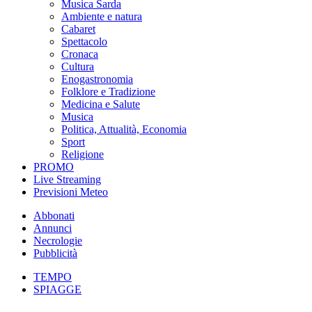
Musica Sarda
Ambiente e natura
Cabaret
Spettacolo
Cronaca
Cultura
Enogastronomia
Folklore e Tradizione
Medicina e Salute
Musica
Politica, Attualità, Economia
Sport
Religione
PROMO
Live Streaming
Previsioni Meteo
Abbonati
Annunci
Necrologie
Pubblicità
TEMPO
SPIAGGE