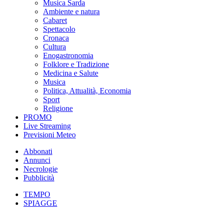
Musica Sarda
Ambiente e natura
Cabaret
Spettacolo
Cronaca
Cultura
Enogastronomia
Folklore e Tradizione
Medicina e Salute
Musica
Politica, Attualità, Economia
Sport
Religione
PROMO
Live Streaming
Previsioni Meteo
Abbonati
Annunci
Necrologie
Pubblicità
TEMPO
SPIAGGE