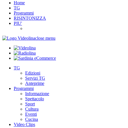
Home
TG
Programmi
RISINTONIZZA
PIU'
close menu
TG
Edizioni
Servizi TG
Anteprime
Programmi
Informazione
Spettacolo
Sport
Cultura
Eventi
Cucina
Video Clips