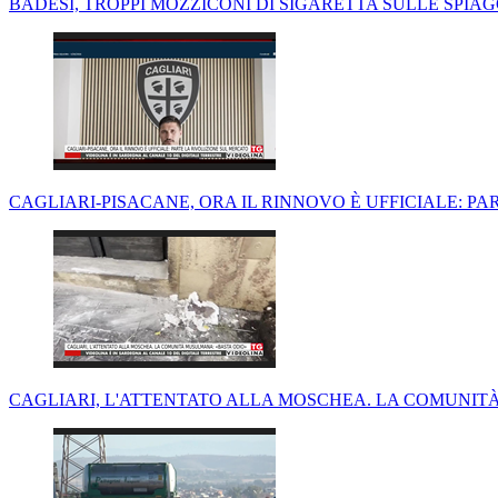
BADESI, TROPPI MOZZICONI DI SIGARETTA SULLE SPIAG
CAGLIARI-PISACANE, ORA IL RINNOVO È UFFICIALE: P
CAGLIARI, L'ATTENTATO ALLA MOSCHEA. LA COMUNIT