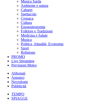
Musica Sarda
Ambiente e natura
Cabaret
Spettacolo
Cronaca
Cultura
Enogastronomia
Folklore e Tradizione
Medicina e Salute
Musica
Politica, Attualità, Economia
Sport
Religione
PROMO
Live Streaming
Previsioni Meteo
Abbonati
Annunci
Necrologie
Pubblicità
TEMPO
SPIAGGE