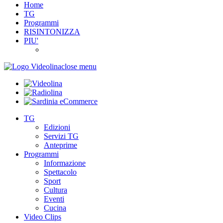
Home
TG
Programmi
RISINTONIZZA
PIU'
close menu
TG
Edizioni
Servizi TG
Anteprime
Programmi
Informazione
Spettacolo
Sport
Cultura
Eventi
Cucina
Video Clips