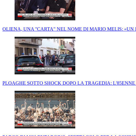
OLIENA, UNA ''CARTA" NEL NOME DI MARIO MELIS: «U
PLOAGHE SOTTO SHOCK DOPO LA TRAGEDIA: L'85ENNE