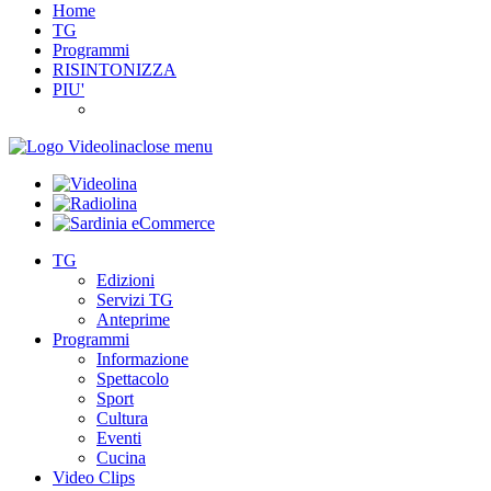
Home
TG
Programmi
RISINTONIZZA
PIU'
close menu
TG
Edizioni
Servizi TG
Anteprime
Programmi
Informazione
Spettacolo
Sport
Cultura
Eventi
Cucina
Video Clips