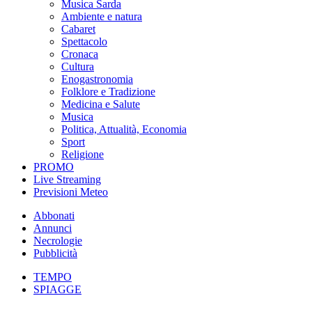
Musica Sarda
Ambiente e natura
Cabaret
Spettacolo
Cronaca
Cultura
Enogastronomia
Folklore e Tradizione
Medicina e Salute
Musica
Politica, Attualità, Economia
Sport
Religione
PROMO
Live Streaming
Previsioni Meteo
Abbonati
Annunci
Necrologie
Pubblicità
TEMPO
SPIAGGE