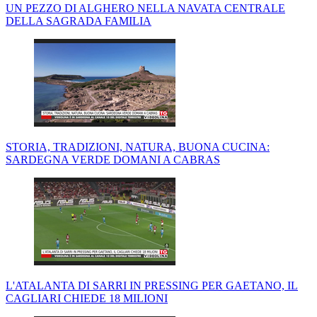
UN PEZZO DI ALGHERO NELLA NAVATA CENTRALE
DELLA SAGRADA FAMILIA
STORIA, TRADIZIONI, NATURA, BUONA CUCINA:
SARDEGNA VERDE DOMANI A CABRAS
L'ATALANTA DI SARRI IN PRESSING PER GAETANO, IL
CAGLIARI CHIEDE 18 MILIONI