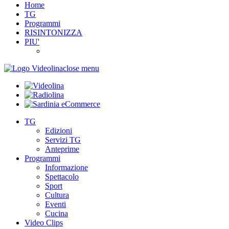
Home
TG
Programmi
RISINTONIZZA
PIU'
close menu
TG
Edizioni
Servizi TG
Anteprime
Programmi
Informazione
Spettacolo
Sport
Cultura
Eventi
Cucina
Video Clips