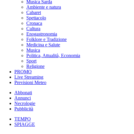
Musica Sarda
Ambiente e natura
Cabaret
Spettacolo
Cronaca
Cultura
Enogastronomia
Folklore e Tradizione
Medicina e Salute
Musica
Politica, Attualità, Economia
Sport
Religione
PROMO
Live Streaming
Previsioni Meteo
Abbonati
Annunci
Necrologie
Pubblicità
TEMPO
SPIAGGE