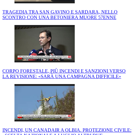
TRAGEDIA TRA SAN GAVINO E SARDARA, NELLO
SCONTRO CON UNA BETONIERA MUORE 57ENNE
CORPO FORESTALE, PIÙ INCENDI E SANZIONI VERSO
LA REVISIONE: «SARÀ UNA CAMPAGNA DIFFICILE»
INCENDI, UN CANADAIR A OLBIA. PROTEZIONE CIVILE: