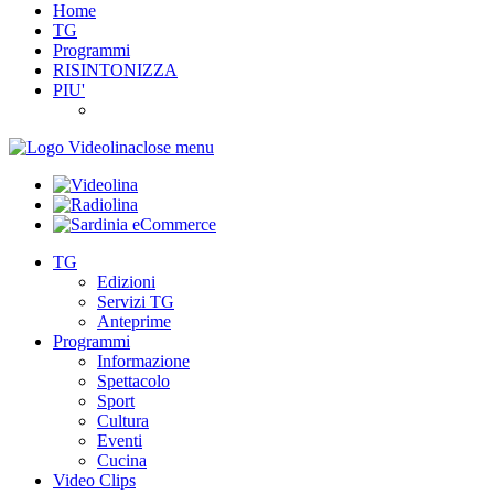
Home
TG
Programmi
RISINTONIZZA
PIU'
close menu
TG
Edizioni
Servizi TG
Anteprime
Programmi
Informazione
Spettacolo
Sport
Cultura
Eventi
Cucina
Video Clips