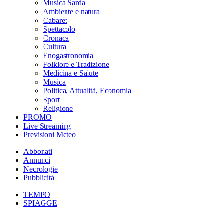
Musica Sarda
Ambiente e natura
Cabaret
Spettacolo
Cronaca
Cultura
Enogastronomia
Folklore e Tradizione
Medicina e Salute
Musica
Politica, Attualità, Economia
Sport
Religione
PROMO
Live Streaming
Previsioni Meteo
Abbonati
Annunci
Necrologie
Pubblicità
TEMPO
SPIAGGE